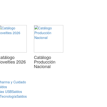
atálogo
Catálogo
ovelties 2026
Producción
Nacional
Pharma y Cuidado
aldos
ias USB
Saldos
 Tecnología
Saldos