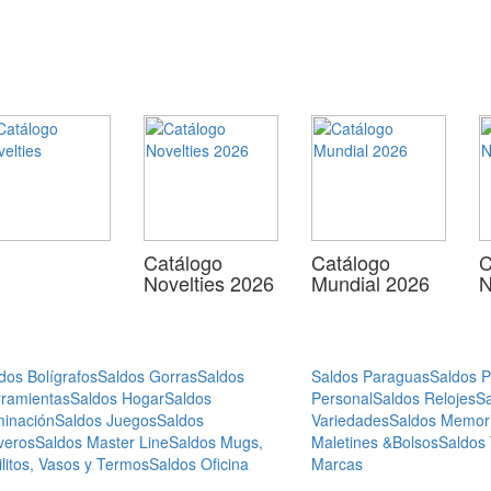
Catálogo
Catálogo
C
Novelties 2026
Mundial 2026
N
dos Bolígrafos
Saldos Gorras
Saldos
Saldos Paraguas
Saldos 
ramientas
Saldos Hogar
Saldos
Personal
Saldos Relojes
S
minación
Saldos Juegos
Saldos
Variedades
Saldos Memor
veros
Saldos Master Line
Saldos Mugs,
Maletines &Bolsos
Saldos
ilitos, Vasos y Termos
Saldos Oficina
Marcas