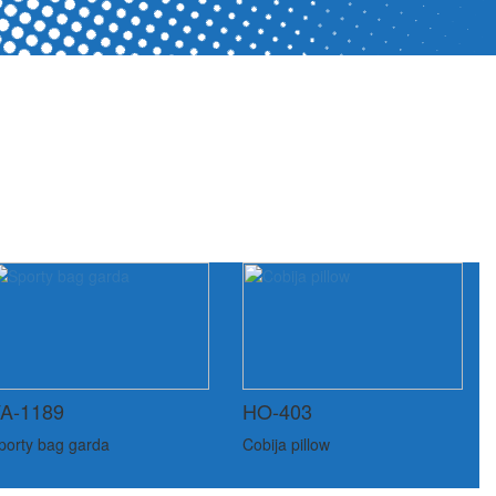
A-1189
HO-403
porty bag garda
Cobija pillow