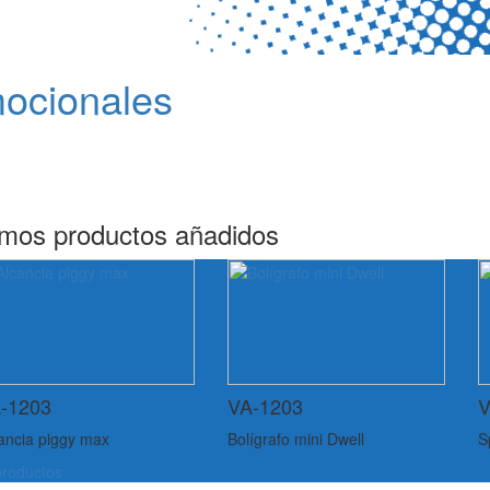
mocionales
imos productos añadidos
-1203
VA-1203
V
ancia piggy max
Bolígrafo mini Dwell
S
roductos