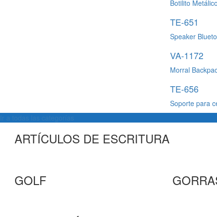
Botilito Metáli
TE-651
Speaker Blueto
VA-1172
Morral Backpa
TE-656
Soporte para 
Ir a todas las categorías
ARTÍCULOS DE ESCRITURA
GOLF
GORRA