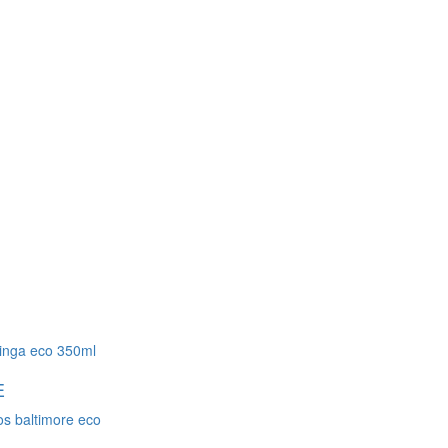
inga eco 350ml
E
os baltimore eco