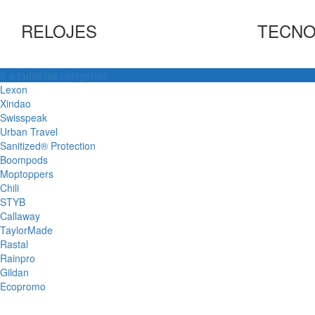
RELOJES
TECNO
Ir a todas las categorías
Lexon
Xindao
Swisspeak
Urban Travel
Sanitized® Protection
Boompods
Moptoppers
Chili
STYB
Callaway
TaylorMade
Rastal
Rainpro
Gildan
Ecopromo