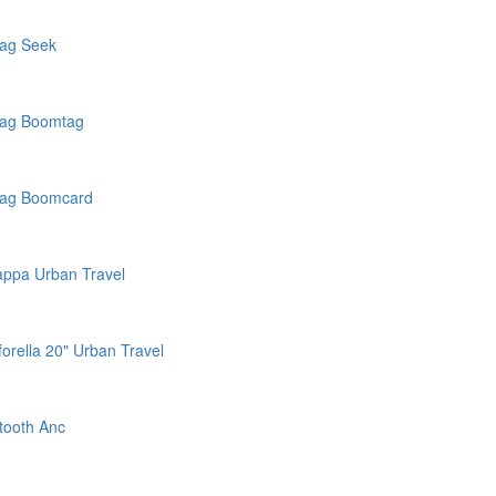
tag Seek
tag Boomtag
rtag Boomcard
appa Urban Travel
rella 20" Urban Travel
tooth Anc